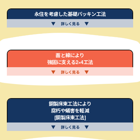
永住を考慮した基礎パッキン工法
面と線により
強固に支える2×4工法
鋼製床束工法により
腐朽や蟻害を軽減
[鋼製床束工法]