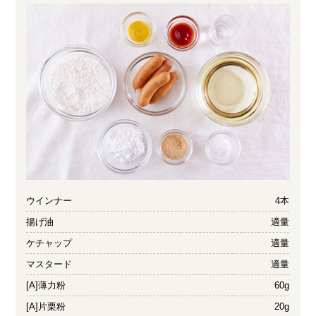
ウインナー
4本
揚げ油
適量
ケチャップ
適量
マスタード
適量
[A]薄力粉
60g
[A]片栗粉
20g