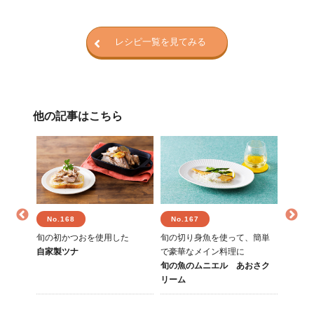
レシピ一覧を見てみる
他の記事はこちら
No.168
No.167
No.
りと仕
旬の初かつおを使用した
旬の切り身魚を使って、簡単
見た目
自家製ツナ
で豪華なメイン料理に
新じゃ
しゃぶ
旬の魚のムニエル あおさク
ップ
リーム