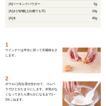
[A]ベーキングパウダー
5g
[A]きび砂糖(上白糖でも可)
10g
[A]水
40g
1
ウインナーは半分に切って爪楊枝をさ
します。
2
ボウルに[A]を混ぜ合わせて、ゴムベ
ラでひとかたまりにします。水気がな
くなってきたら滑らかになるまで1～
2分こねます。