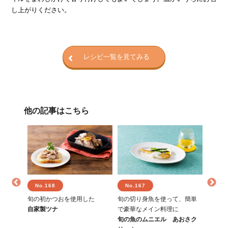
し上がりください。
レシピ一覧を見てみる
他の記事はこちら
No.168
No.167
No.
りと仕
旬の初かつおを使用した
旬の切り身魚を使って、簡単
見た目
自家製ツナ
で豪華なメイン料理に
新じゃ
しゃぶ
旬の魚のムニエル あおさク
ップ