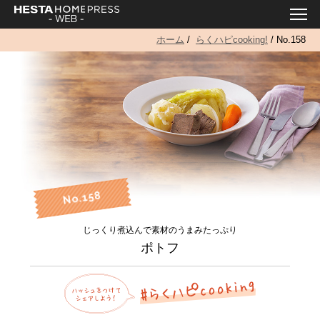
ホーム
/
らくハピcooking!
/ No.158
No.158
じっくり煮込んで素材のうまみたっぷり
ポトフ