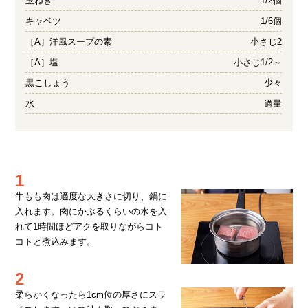
玉ねぎ
1/2個
キャベツ
1/6個
［A］洋風スープの素
小さじ2
［A］塩
小さじ1/2～
黒こしょう
少々
水
適量
1
牛もも肉は適度な大きさに切り、鍋に
入れます。肉にかぶるくらいの水を入
れて1時間ほどアクを取りながらコト
コトと煮込みます。
2
柔らかくなったら1cm位の厚さにスラ