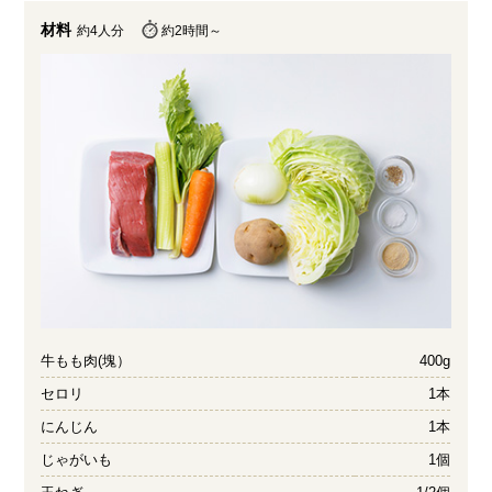
材料
約4人分
約2時間～
牛もも肉(塊）
400g
セロリ
1本
にんじん
1本
じゃがいも
1個