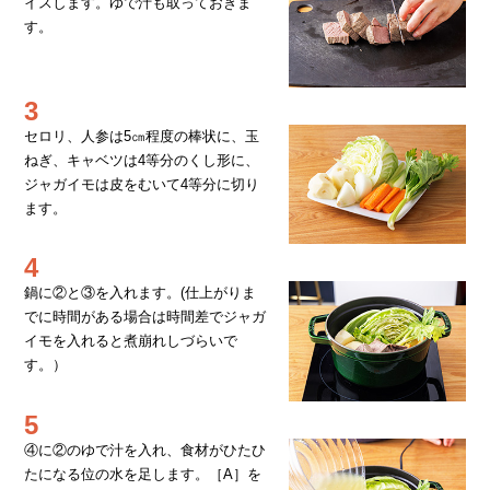
イスします。ゆで汁も取っておきま
す。
3
セロリ、人参は5㎝程度の棒状に、玉
ねぎ、キャベツは4等分のくし形に、
ジャガイモは皮をむいて4等分に切り
ます。
4
鍋に②と③を入れます。(仕上がりま
でに時間がある場合は時間差でジャガ
イモを入れると煮崩れしづらいで
す。）
5
④に②のゆで汁を入れ、食材がひたひ
たになる位の水を足します。［A］を